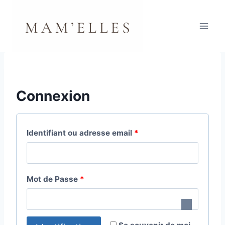
Aller
au
contenu
Connexion
O
Identifiant ou adresse email
*
b
l
O
Mot de Passe
*
i
b
g
l
a
A