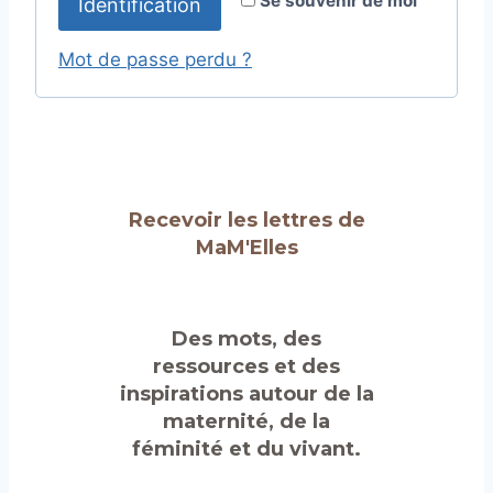
Se souvenir de moi
Identification
i
l
t
t
g
Mot de passe perdu ?
o
e
a
i
r
t
n
r
a
o
e
t
i
Recevoir les lettres de
i
MaM'Elles
r
v
e
e
:
Des mots, des
ressources et des
inspirations autour de la
maternité, de la
féminité et du vivant.