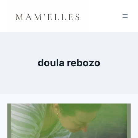
Aller
au
contenu
doula rebozo