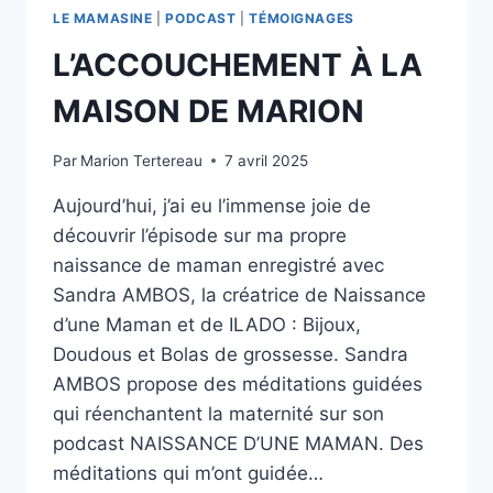
À
LE MAMASINE
|
PODCAST
|
TÉMOIGNAGES
UNE
NAISSANCE
L’ACCOUCHEMENT À LA
AUTONOME
À
MAISON DE MARION
LA
MAISON
Par
Marion Tertereau
7 avril 2025
Aujourd’hui, j’ai eu l’immense joie de
découvrir l’épisode sur ma propre
naissance de maman enregistré avec
Sandra AMBOS, la créatrice de Naissance
d’une Maman et de ILADO : Bijoux,
Doudous et Bolas de grossesse. Sandra
AMBOS propose des méditations guidées
qui réenchantent la maternité sur son
podcast NAISSANCE D’UNE MAMAN. Des
méditations qui m’ont guidée…