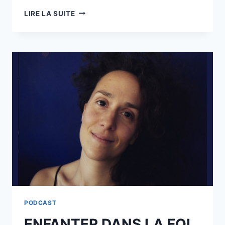
L’ACCOUCHEMENT
LIRE LA SUITE
À
LA
MAISON
DE
MARION
PODCAST
ENFANTER DANS LA FOI