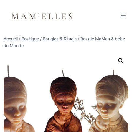
Aller
au
contenu
Accueil
/
Boutique
/
Bougies & Rituels
/
Bougie MaMan & bébé
du Monde