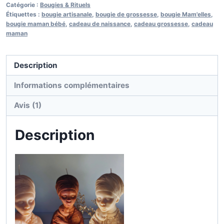
MaMan
Catégorie :
Bougies & Rituels
&
Étiquettes :
bougie artisanale
,
bougie de grossesse
,
bougie Mam'elles
,
bougie maman bébé
,
cadeau de naissance
,
cadeau grossesse
,
cadeau
bébé
maman
du
Monde
Description
Informations complémentaires
Avis (1)
Description