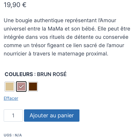
19,90
€
sur
notation
client
Une bougie authentique représentant l’Amour
universel entre la MaMa et son bébé. Elle peut être
intégrée dans vos rituels de détente ou conservée
comme un trésor figeant ce lien sacré de l’amour
nourricier à travers le maternage proximal.
COULEURS
: BRUN ROSÉ
Effacer
quantité
Ajouter au panier
de
Alternative:
Bougie
UGS :
N/A