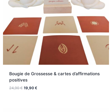
Bougie de Grossesse & cartes d’affirmations
positives
Le
Le
24,90
€
19,90
€
prix
prix
initial
actuel
était :
est :
24,90 €.
19,90 €.