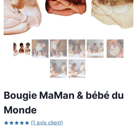
Bougie MaMan & bébé du
Monde
(
1
avis client)
Noté
1
5.00
sur 5 basé