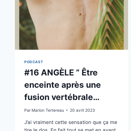
PODCAST
#16 ANGÈLE ” Être
enceinte après une
fusion vertébrale…
Par
Marion Tertereau
20 avril 2023
J’ai vraiment cette sensation que ça me
tire le dos. En fait tout se met en avant