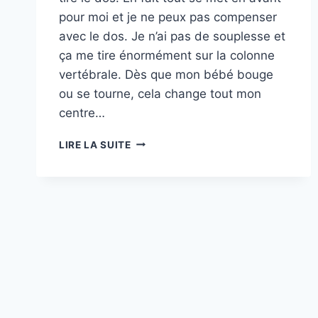
pour moi et je ne peux pas compenser
avec le dos. Je n’ai pas de souplesse et
ça me tire énormément sur la colonne
vertébrale. Dès que mon bébé bouge
ou se tourne, cela change tout mon
centre…
#16
LIRE LA SUITE
ANGÈLE
”
ÊTRE
ENCEINTE
APRÈS
UNE
FUSION
VERTÉBRALE…