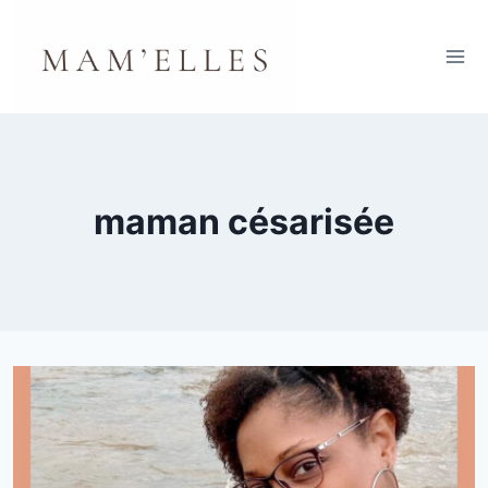
Aller
au
contenu
maman césarisée