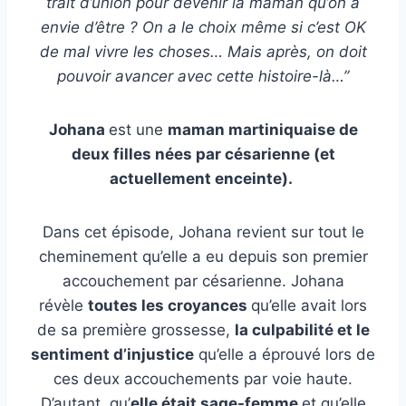
trait d’union pour devenir la maman qu’on a
envie d’être ? On a le choix même si c’est OK
de mal vivre les choses… Mais après, on doit
pouvoir avancer avec cette histoire-là…”
Johana
est une
maman martiniquaise de
deux filles nées par césarienne (et
actuellement enceinte).
Dans cet épisode, Johana revient sur tout le
cheminement qu’elle a eu depuis son premier
accouchement par césarienne. Johana
révèle
toutes les croyances
qu’elle avait lors
de sa première grossesse,
la culpabilité et le
sentiment d’injustice
qu’elle a éprouvé lors de
ces deux accouchements par voie haute.
D’autant, qu’
elle était sage-femme
et qu’elle