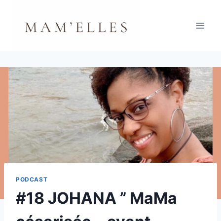
Aller
au
contenu
PODCAST
#18 JOHANA ” MaMa