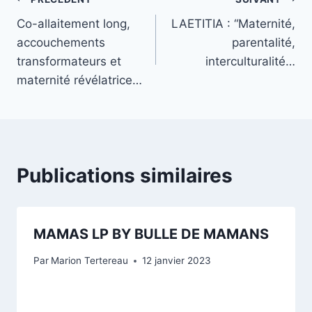
Navigation
Co-allaitement long,
LAETITIA : “Maternité,
de
accouchements
parentalité,
l’article
transformateurs et
interculturalité…
maternité révélatrice…
Publications similaires
MAMAS LP BY BULLE DE MAMANS
Par
Marion Tertereau
12 janvier 2023