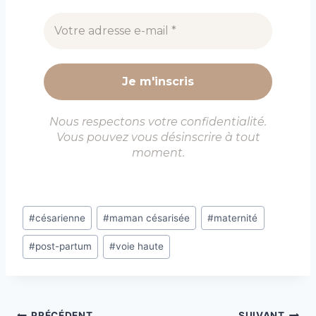
Nous respectons votre confidentialité.
Vous pouvez vous désinscrire à tout
moment.
Étiquettes
#
césarienne
#
maman césarisée
#
maternité
de
#
post-partum
#
voie haute
la
publication :
PRÉCÉDENT
SUIVANT