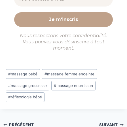
Nous respectons votre confidentialité.
Vous pouvez vous désinscrire à tout
moment.
Étiquettes
#
massage bébé
#
massage femme enceinte
de
#
massage grossesse
#
massage nourrisson
la
publication :
#
réflexologie bébé
Navigation
PRÉCÉDENT
SUIVANT