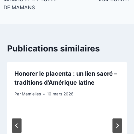
de
E
DE MAMANS
x
l’article
p
e
r
t
Publications similaires
s
Honorer le placenta : un lien sacré –
traditions d’Amérique latine
Par
Mam'elles
10 mars 2026