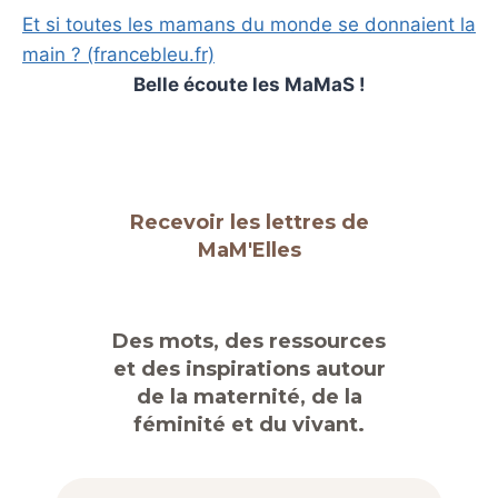
Et si toutes les mamans du monde se donnaient la
main ? (francebleu.fr)
:
Belle écoute les MaMaS !
M
a
M
a
Recevoir les lettres de
S
MaM'Elles
L
P
,
Des mots, des ressources
i
et des inspirations autour
n
de la maternité, de la
v
féminité et du vivant.
i
t