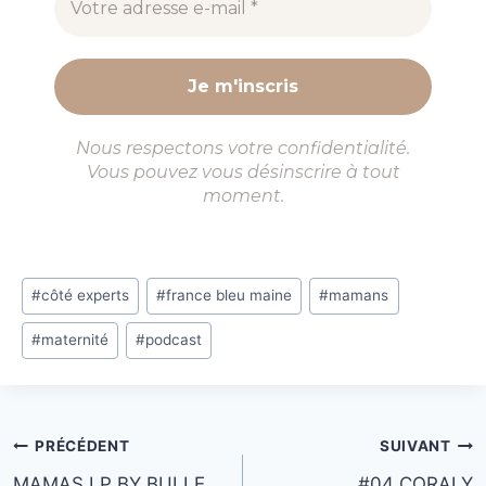
é
e
à
l
’
Nous respectons votre confidentialité.
é
Vous pouvez vous désinscrire à tout
m
moment.
i
s
s
Étiquettes
#
côté experts
#
france bleu maine
#
mamans
i
de
o
#
maternité
#
podcast
la
n
publication :
C
o
Navigation
t
PRÉCÉDENT
SUIVANT
é
MAMAS LP BY BULLE
#04 CORALY