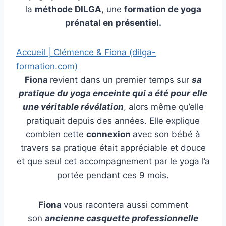
la
méthode DILGA
, une
formation de yoga
prénatal en présentiel.
Accueil | Clémence & Fiona (dilga-
formation.com)
:
Fiona
revient dans un premier temps sur
sa
P
pratique du yoga enceinte qui a été pour elle
R
une véritable révélation
, alors même qu’elle
A
pratiquait depuis des années. Elle explique
T
combien cette
connexion
avec son bébé à
I
travers sa pratique était appréciable et douce
Q
et que seul cet accompagnement par le yoga l’a
U
portée pendant ces 9 mois.
E
R
Fiona
vous racontera aussi comment
L
son
ancienne casquette professionnelle