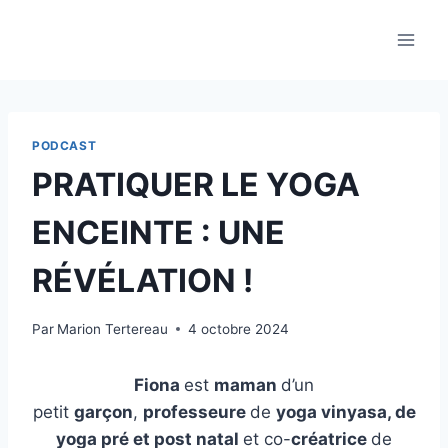
Aller
au
contenu
PODCAST
PRATIQUER LE YOGA
ENCEINTE : UNE
RÉVÉLATION !
Par
Marion Tertereau
4 octobre 2024
Fiona
est
maman
d’un
petit
garçon
,
professeure
de
yoga vinyasa, de
yoga pré et post natal
et co-
créatrice
de