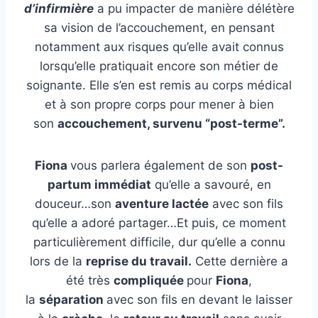
E
d’infirmière
a pu impacter de manière délétère
Y
sa vision de l’accouchement, en pensant
O
notamment aux risques qu’elle avait connus
G
lorsqu’elle pratiquait encore son métier de
A
soignante. Elle s’en est remis au corps médical
E
et à son propre corps pour mener à bien
N
son
accouchement, survenu “post-terme”.
C
E
Fiona
vous parlera également de son
post-
I
partum immédiat
qu’elle a savouré, en
N
douceur…son
aventure lactée
avec son fils
T
qu’elle a adoré partager…Et puis, ce moment
E
particulièrement difficile, dur qu’elle a connu
:
lors de la
reprise du travail.
Cette dernière a
U
été très
compliquée
pour
Fiona
,
N
la
séparation
avec son fils en devant le laisser
E