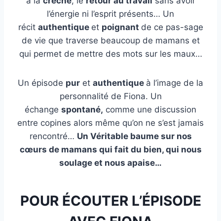
à la
crèche
, le
retour au travail
sans avoir
R
l’énergie ni l’esprit présents… Un
É
récit
authentique
et
poignant
de ce pas-sage
V
de vie que traverse beaucoup de mamans et
É
qui permet de mettre des mots sur les maux…
L
A
Un épisode
pur
et
authentique
à l’image de la
T
personnalité de Fiona. Un
I
échange
spontané,
comme une discussion
O
entre copines alors même qu’on ne s’est jamais
N
rencontré…
Un Véritable baume sur nos
!
cœurs de mamans qui fait du bien, qui nous
soulage et nous apaise…
POUR ÉCOUTER L’ÉPISODE