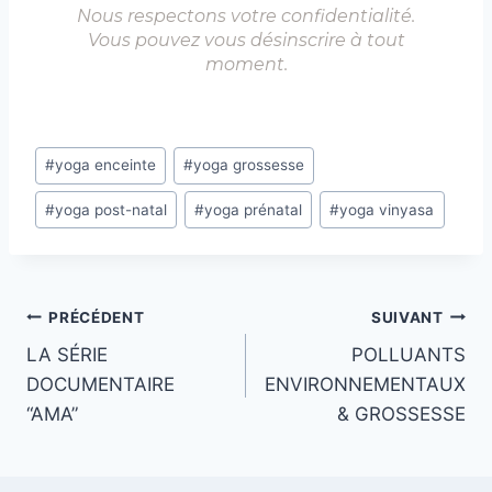
Nous respectons votre confidentialité.
Vous pouvez vous désinscrire à tout
moment.
Étiquettes
#
yoga enceinte
#
yoga grossesse
de
#
yoga post-natal
#
yoga prénatal
#
yoga vinyasa
la
publication :
Navigation
PRÉCÉDENT
SUIVANT
LA SÉRIE
POLLUANTS
de
DOCUMENTAIRE
ENVIRONNEMENTAUX
l’article
“AMA”
& GROSSESSE