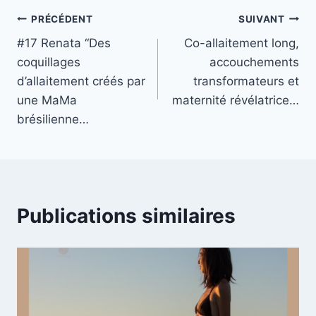
Navigation
PRÉCÉDENT
SUIVANT
#17 Renata “Des
Co-allaitement long,
de
coquillages
accouchements
l’article
d’allaitement créés par
transformateurs et
une MaMa
maternité révélatrice…
brésilienne…
Publications similaires