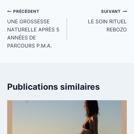
Navigation
PRÉCÉDENT
SUIVANT
UNE GROSSESSE
LE SOIN RITUEL
de
NATURELLE APRÈS 5
REBOZO
l’article
ANNÉES DE
PARCOURS P.M.A.
Publications similaires